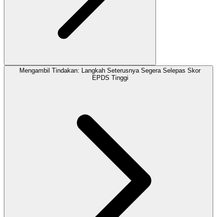
Mengambil Tindakan: Langkah Seterusnya Segera Selepas Skor
EPDS Tinggi