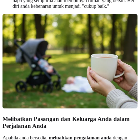
bapa yang sempurna atau mempunyai rumah yang bersih. Beri
diri anda kebenaran untuk menjadi "cukup baik."
Melibatkan Pasangan dan Keluarga Anda dalam
Perjalanan Anda
Apabila anda bersedia,
meluahkan pengalaman anda
dengan