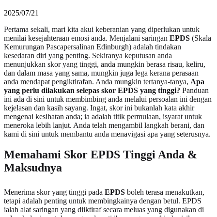
2025/07/21
Pertama sekali, mari kita akui keberanian yang diperlukan untuk
menilai kesejahteraan emosi anda. Menjalani saringan
EPDS
(Skala
Kemurungan Pascapersalinan Edinburgh) adalah tindakan
kesedaran diri yang penting. Sekiranya keputusan anda
menunjukkan skor yang tinggi, anda mungkin berasa risau, keliru,
dan dalam masa yang sama, mungkin juga lega kerana perasaan
anda mendapat pengiktirafan. Anda mungkin tertanya-tanya,
Apa
yang perlu dilakukan selepas skor EPDS yang tinggi?
Panduan
ini ada di sini untuk membimbing anda melalui persoalan ini dengan
kejelasan dan kasih sayang. Ingat, skor ini bukanlah kata akhir
mengenai kesihatan anda; ia adalah titik permulaan, isyarat untuk
meneroka lebih lanjut. Anda telah mengambil langkah berani, dan
kami di sini untuk membantu anda menavigasi apa yang seterusnya.
Memahami Skor EPDS Tinggi Anda &
Maksudnya
Menerima skor yang tinggi pada
EPDS
boleh terasa menakutkan,
tetapi adalah penting untuk membingkainya dengan betul. EPDS
ialah alat saringan yang diiktiraf secara meluas yang digunakan di