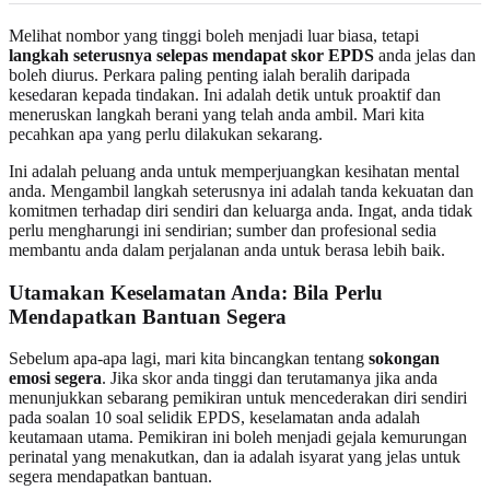
Melihat nombor yang tinggi boleh menjadi luar biasa, tetapi
langkah seterusnya selepas mendapat skor EPDS
anda jelas dan
boleh diurus. Perkara paling penting ialah beralih daripada
kesedaran kepada tindakan. Ini adalah detik untuk proaktif dan
meneruskan langkah berani yang telah anda ambil. Mari kita
pecahkan apa yang perlu dilakukan sekarang.
Ini adalah peluang anda untuk memperjuangkan kesihatan mental
anda. Mengambil langkah seterusnya ini adalah tanda kekuatan dan
komitmen terhadap diri sendiri dan keluarga anda. Ingat, anda tidak
perlu mengharungi ini sendirian; sumber dan profesional sedia
membantu anda dalam perjalanan anda untuk berasa lebih baik.
Utamakan Keselamatan Anda: Bila Perlu
Mendapatkan Bantuan Segera
Sebelum apa-apa lagi, mari kita bincangkan tentang
sokongan
emosi segera
. Jika skor anda tinggi dan terutamanya jika anda
menunjukkan sebarang pemikiran untuk mencederakan diri sendiri
pada soalan 10 soal selidik EPDS, keselamatan anda adalah
keutamaan utama. Pemikiran ini boleh menjadi gejala kemurungan
perinatal yang menakutkan, dan ia adalah isyarat yang jelas untuk
segera mendapatkan bantuan.