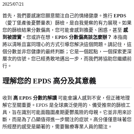
2025/07/21
首先，我們要感謝您願意關注自己的情緒健康。進行
EPDS
（愛丁堡產後憂鬱量表）篩檢，是自我覺察的有力展現。如果
您的篩檢結果分數偏高，您可能會感到擔憂、困惑，甚至
感
到被證實
。您或許在想，
EPDS 分數偏高該怎麼辦？
本指南
將以清晰且富同理心的方式引導您解決這個問題。請記住，這
個分數並非您健康的最終判斷；它是一個起點，一個探索更深
層次的信號。您已經勇敢地邁出一步，而我們將協助您繼續前
行。
理解您的 EPDS 高分及其意義
收到
高 EPDS 分數的解讀
可能會讓人感到不安，但正確地理
解它至關重要。EPDS 是全球廣泛使用的、備受推崇的篩檢工
具，旨在識別可能面臨圍產期憂鬱風險的母親。它並非用來診
斷，而是為了凸顯值得進一步關注的症狀。高分僅僅意味著您
所經歷的感受是顯著的，需要醫療專業人員的關注。