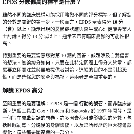
EPDS 分數偏高的標準是什麼？
雖然不同的臨床機構可能採用略微不同的評分標準，但了解您
的分數是關鍵的第一步。一般而言，EPDS 量表得分
10 分
（含）以上
，顯示出現的憂鬱症狀應與醫生或心理健康專業人
士討論。得分 13 分或以上，通常表示有臨床憂鬱的可能性很
高。
特別重要的是要留意您對第 10 題的回答，該題涉及自我傷害
的想法。無論總分如何，只要在此特定問題上得分大於零，都
需要立即關注並與醫療提供者討論。這裡的目的不是引起恐
慌，而是確保您的安全與福祉，這兩者是至關重要的。
解讀 EPDS 高分
至關重要的是要理解：EPDS 是一個
行動的號召
，而非臨床診
斷。這個工具由 Cox、Holden 和 Sagovsky 於 1987 年開發，是
一個旨在開啟對話的問卷。許多因素都可能影響您的分數，包
括睡眠剝奪、分娩後的身體恢復，以及您所經歷的巨大荷爾蒙
變化。這些都是圍產期的一部分。