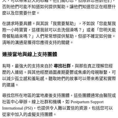
人，可以帶來巨大的慰藉。他們關心您，但除非您告訴他們，
否則他們可能不知道如何提供幫助。讓他們知道您正在經歷什
麼以及您需要什麼。
在請求時要具體。與其說「我需要幫助」，不如說「您能幫我
抱一小時寶寶，這樣我就可以去洗個澡嗎？」或者「您明天能
帶餐點過來嗎？」人們常常想提供幫助，但卻不確定如何做。
清晰的溝通是獲得您應得支持的關鍵。
連接當地與線上支持團體
有時，最強大的支持來自於
尋找社群
，與那些真正理解您經
歷的人連結。與其他經歷過圍產期憂鬱或焦慮的母親聯繫，可
以減少孤立感和羞恥感。聽取她們的故事可以帶來希望和實際
的建議。
尋找您所在地區的當地產後支持團體，這些團體通常由醫院或
社區中心舉辦。線上社群和機構，如 Postpartum Support
International (PSI)，也提供令人難以置信的資源，包括您可以
從家中加入的虛擬支持團體。