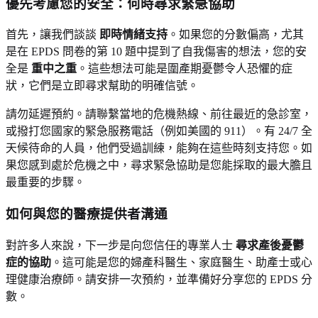
優先考慮您的安全：何時尋求緊急協助
首先，讓我們談談
即時情緒支持
。如果您的分數偏高，尤其
是在 EPDS 問卷的第 10 題中提到了自我傷害的想法，您的安
全是
重中之重
。這些想法可能是圍產期憂鬱令人恐懼的症
狀，它們是立即尋求幫助的明確信號。
請勿延遲預約。請聯繫當地的危機熱線、前往最近的急診室，
或撥打您國家的緊急服務電話（例如美國的 911）。有 24/7 全
天候待命的人員，他們受過訓練，能夠在這些時刻支持您。如
果您感到處於危機之中，尋求緊急協助是您能採取的最大膽且
最重要的步驟。
如何與您的醫療提供者溝通
對許多人來說，下一步是向您信任的專業人士
尋求產後憂鬱
症的協助
。這可能是您的婦產科醫生、家庭醫生、助產士或心
理健康治療師。請安排一次預約，並準備好分享您的 EPDS 分
數。