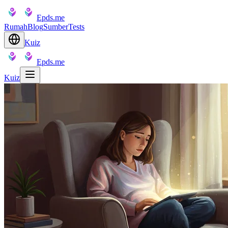
Epds.me
Rumah
Blog
Sumber
Tests
Kuiz
Epds.me
Kuiz