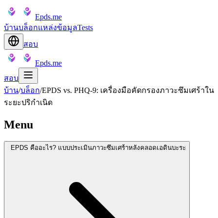
Epds.me
บ้าน
บล็อก
แหล่งข้อมูล
Tests
สอบ
Epds.me
สอบ
บ้าน
/
บล็อก
/
EPDS vs. PHQ-9: เครื่องมือคัดกรองภาวะซึมเศร้าใน
ระยะปริกำเนิด
Menu
EPDS คืออะไร? แบบประเมินภาวะซึมเศร้าหลังคลอดเอดินบะระ