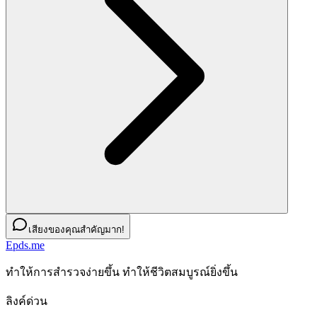
เสียงของคุณสำคัญมาก!
Epds.me
ทําให้การสํารวจง่ายขึ้น ทําให้ชีวิตสมบูรณ์ยิ่งขึ้น
ลิงค์ด่วน