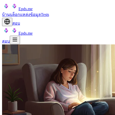
Epds.me
บ้าน
บล็อก
แหล่งข้อมูล
Tests
สอบ
Epds.me
สอบ