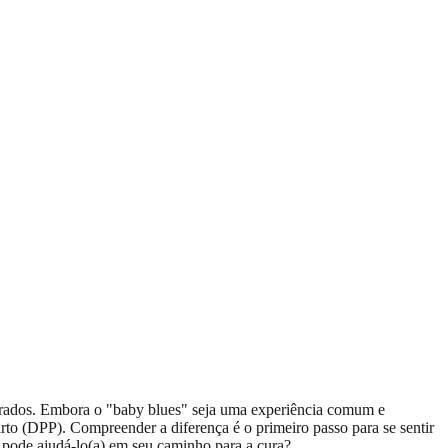
sperados. Embora o "baby blues" seja uma experiência comum e
arto (DPP). Compreender a diferença é o primeiro passo para se sentir
pode ajudá-lo(a) em seu caminho para a cura?