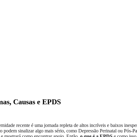
omas, Causas e EPDS
rnidade recente é uma jornada repleta de altos incríveis e baixos ine
ero podem sinalizar algo mais sério, como Depressão Perinatal ou Pós-P
s, e mostrará como encontrar apoio. Então,
o que é a EPDS
e como isso 