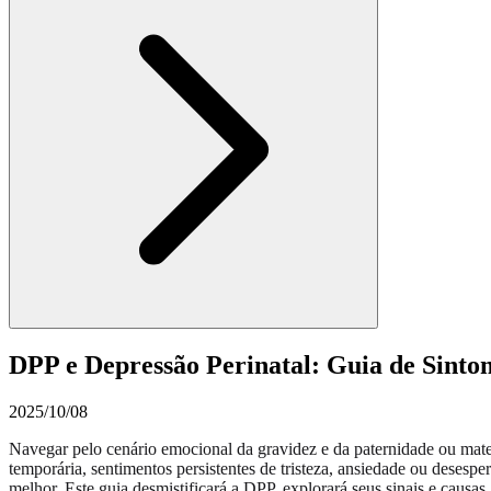
DPP e Depressão Perinatal: Guia de Sint
2025/10/08
Navegar pelo cenário emocional da gravidez e da paternidade ou mate
temporária, sentimentos persistentes de tristeza, ansiedade ou desesp
melhor. Este guia desmistificará a DPP, explorará seus sinais e causa