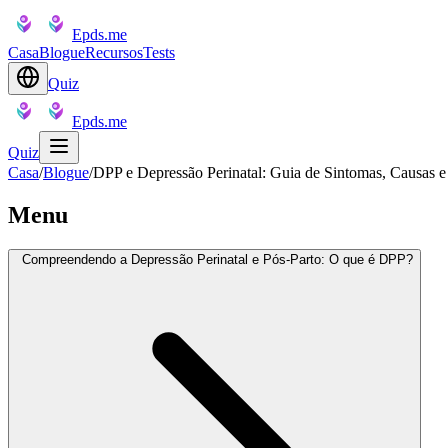
Epds.me
Casa
Blogue
Recursos
Tests
Quiz
Epds.me
Quiz
Casa
/
Blogue
/
DPP e Depressão Perinatal: Guia de Sintomas, Causas
Menu
Compreendendo a Depressão Perinatal e Pós-Parto: O que é DPP?