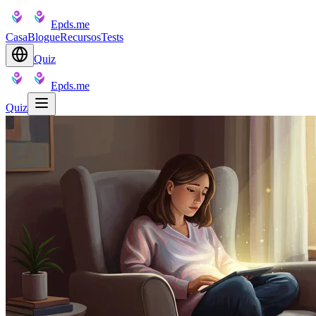
Epds.me
Casa
Blogue
Recursos
Tests
Quiz
Epds.me
Quiz