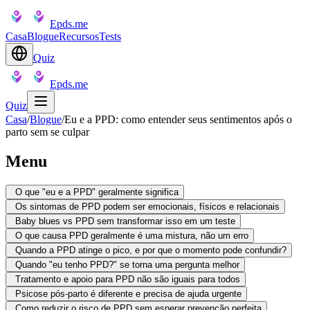
Epds.me
Casa
Blogue
Recursos
Tests
Quiz
Epds.me
Quiz
Casa
/
Blogue
/
Eu e a PPD: como entender seus sentimentos após o
parto sem se culpar
Menu
O que "eu e a PPD" geralmente significa
Os sintomas de PPD podem ser emocionais, físicos e relacionais
Baby blues vs PPD sem transformar isso em um teste
O que causa PPD geralmente é uma mistura, não um erro
Quando a PPD atinge o pico, e por que o momento pode confundir?
Quando "eu tenho PPD?" se torna uma pergunta melhor
Tratamento e apoio para PPD não são iguais para todos
Psicose pós-parto é diferente e precisa de ajuda urgente
Como reduzir o risco de PPD sem esperar prevenção perfeita