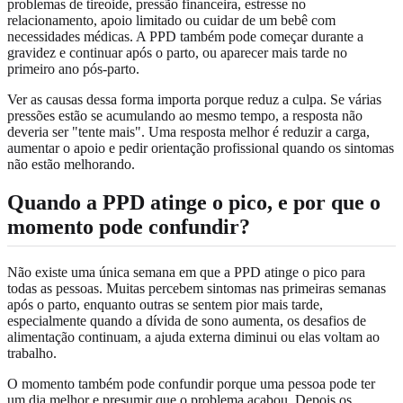
problemas de tireoide, pressão financeira, estresse no
relacionamento, apoio limitado ou cuidar de um bebê com
necessidades médicas. A PPD também pode começar durante a
gravidez e continuar após o parto, ou aparecer mais tarde no
primeiro ano pós-parto.
Ver as causas dessa forma importa porque reduz a culpa. Se várias
pressões estão se acumulando ao mesmo tempo, a resposta não
deveria ser "tente mais". Uma resposta melhor é reduzir a carga,
aumentar o apoio e pedir orientação profissional quando os sintomas
não estão melhorando.
Quando a PPD atinge o pico, e por que o
momento pode confundir?
Não existe uma única semana em que a PPD atinge o pico para
todas as pessoas. Muitas percebem sintomas nas primeiras semanas
após o parto, enquanto outras se sentem pior mais tarde,
especialmente quando a dívida de sono aumenta, os desafios de
alimentação continuam, a ajuda externa diminui ou elas voltam ao
trabalho.
O momento também pode confundir porque uma pessoa pode ter
um dia melhor e presumir que o problema acabou. Depois os