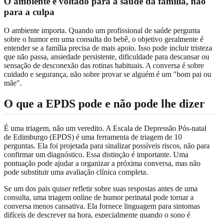
O ambiente é voltado para a saúde da família, não
para a culpa
O ambiente importa. Quando um profissional de saúde pergunta
sobre o humor em uma consulta do bebê, o objetivo geralmente é
entender se a família precisa de mais apoio. Isso pode incluir tristeza
que não passa, ansiedade persistente, dificuldade para descansar ou
sensação de desconexão das rotinas habituais. A conversa é sobre
cuidado e segurança, não sobre provar se alguém é um "bom pai ou
mãe".
O que a EPDS pode e não pode lhe dizer
É uma triagem, não um veredito. A Escala de Depressão Pós-natal
de Edimburgo (EPDS) é uma ferramenta de triagem de 10
perguntas. Ela foi projetada para sinalizar possíveis riscos, não para
confirmar um diagnóstico. Essa distinção é importante. Uma
pontuação pode ajudar a organizar a próxima conversa, mas não
pode substituir uma avaliação clínica completa.
Se um dos pais quiser refletir sobre suas respostas antes de uma
consulta, uma
triagem online de humor perinatal
pode tornar a
conversa menos cansativa. Ela fornece linguagem para sintomas
difíceis de descrever na hora, especialmente quando o sono é