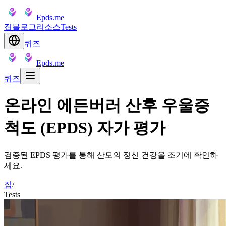
Epds.me
집
블로그
리소스
Tests
퀴즈
Epds.me
퀴즈
온라인 에든버러 산후 우울증
척도 (EPDS) 자가 평가
검증된 EPDS 평가를 통해 산모의 정신 건강을 조기에 확인하
세요.
집
/
Tests