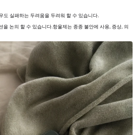
경우도 실패하는 두려움을 두려워 할 수 있습니다.
옵션을 논의 할 수 있습니다.항울제는 종종 불안에 사용, 증상, 의