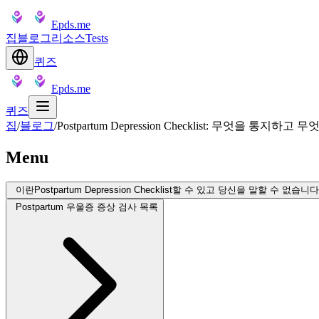
Epds.me
집
블로그
리소스
Tests
퀴즈
Epds.me
퀴즈
집
/
블로그
/
Postpartum Depression Checklist: 무엇을 통지하고
Menu
이란Postpartum Depression Checklist할 수 있고 당신을 말할 수 없습니다
Postpartum 우울증 증상 검사 목록