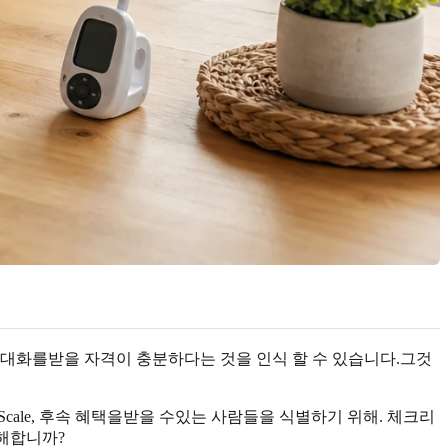
 대화를받을 자격이 충분하다는 것을 인식 할 수 있습니다.그것
ssion Scale, 후속 혜택을받을 수있는 사람들을 식별하기 위해. 체크리
방해합니까?