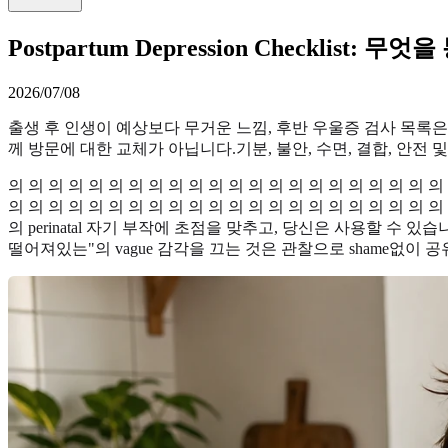
Postpartum Depression Checklist
2026/07/08
출생 후 인생이 예상보다 무거운 느낌, 후반 우울증 검사 목록은
께 방문에 대한 교체가 아닙니다.기분, 불안, 수면, 결합, 안전
의 의 의 의 의 의 의 의 의 의 의 의 의 의 의 의 의 의 의 의 의 의
의 의 의 의 의 의 의 의 의 의 의 의 의 의 의 의 의 의 의 의 의 의 
의 perinatal 자기 부작에 초점을 맞추고, 당신은 사용할 수 있습
떨어져있는"의 vague 감각을 끄는 것은 관찰으로 shame없이 공