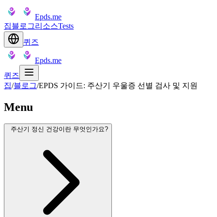
Epds.me
집
블로그
리소스
Tests
퀴즈
Epds.me
퀴즈
집
/
블로그
/
EPDS 가이드: 주산기 우울증 선별 검사 및 지원
Menu
주산기 정신 건강이란 무엇인가요?