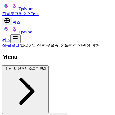
Epds.me
집
블로그
리소스
Tests
퀴즈
Epds.me
퀴즈
집
/
블로그
/
EPDS 및 산후 우울증: 생물학적 연관성 이해
Menu
임신 및 산후의 호르몬 변화