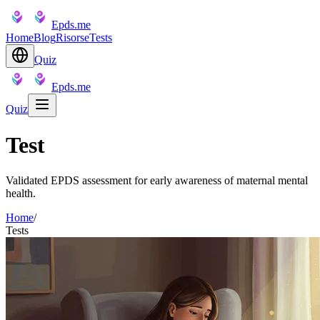
Epds.me
Home
Blog
Risorse
Tests
Quiz
Epds.me
Quiz
Test
Validated EPDS assessment for early awareness of maternal mental
health.
Home
/
Tests