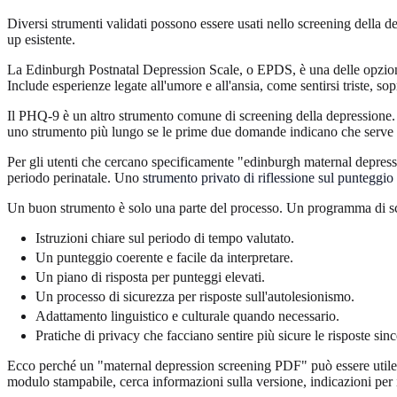
Diversi strumenti validati possono essere usati nello screening della de
up esistente.
La Edinburgh Postnatal Depression Scale, o EPDS, è una delle opzioni p
Include esperienze legate all'umore e all'ansia, come sentirsi triste, so
Il PHQ-9 è un altro strumento comune di screening della depressione. È
uno strumento più lungo se le prime due domande indicano che serve 
Per gli utenti che cercano specificamente "edinburgh maternal depressi
periodo perinatale. Uno
strumento privato di riflessione sul puntegg
Un buon strumento è solo una parte del processo. Un programma di s
Istruzioni chiare sul periodo di tempo valutato.
Un punteggio coerente e facile da interpretare.
Un piano di risposta per punteggi elevati.
Un processo di sicurezza per risposte sull'autolesionismo.
Adattamento linguistico e culturale quando necessario.
Pratiche di privacy che facciano sentire più sicure le risposte sinc
Ecco perché un "maternal depression screening PDF" può essere utile
modulo stampabile, cerca informazioni sulla versione, indicazioni per 