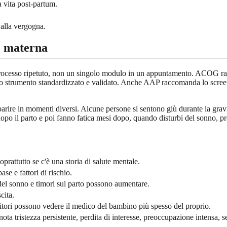
a vita post-partum.
 alla vergogna.
e materna
rocesso ripetuto, non un singolo modulo in un appuntamento. ACOG racc
no strumento standardizzato e validato. Anche AAP raccomanda lo screeni
rire in momenti diversi. Alcune persone si sentono giù durante la gravid
o il parto e poi fanno fatica mesi dopo, quando disturbi del sonno, pres
prattutto se c'è una storia di salute mentale.
se e fattori di rischio.
del sonno e timori sul parto possono aumentare.
cita.
enitori possono vedere il medico del bambino più spesso del proprio.
ta tristezza persistente, perdita di interesse, preoccupazione intensa, s