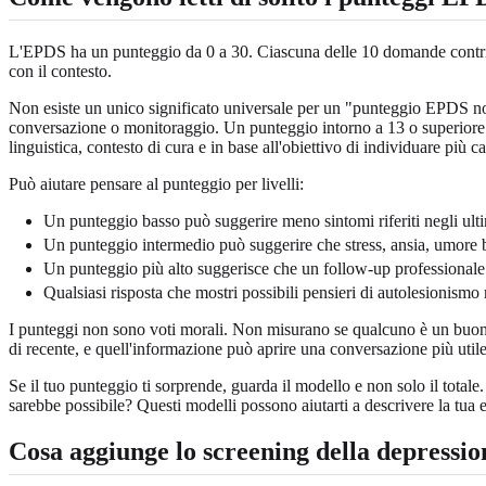
L'EPDS ha un punteggio da 0 a 30. Ciascuna delle 10 domande contribuis
con il contesto.
Non esiste un unico significato universale per un "punteggio EPDS no
conversazione o monitoraggio. Un punteggio intorno a 13 o superiore è
linguistica, contesto di cura e in base all'obiettivo di individuare più casi
Può aiutare pensare al punteggio per livelli:
Un punteggio basso può suggerire meno sintomi riferiti negli ultim
Un punteggio intermedio può suggerire che stress, ansia, umore 
Un punteggio più alto suggerisce che un follow-up professionale
Qualsiasi risposta che mostri possibili pensieri di autolesionism
I punteggi non sono voti morali. Non misurano se qualcuno è un buon
di recente, e quell'informazione può aprire una conversazione più utile
Se il tuo punteggio ti sorprende, guarda il modello e non solo il total
sarebbe possibile? Questi modelli possono aiutarti a descrivere la tua 
Cosa aggiunge lo screening della depressi