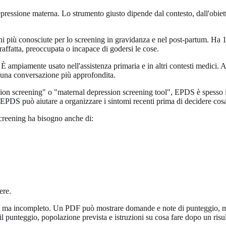
pressione materna. Lo strumento giusto dipende dal contesto, dall'obiettiv
iù conosciute per lo screening in gravidanza e nel post-partum. Ha 10 i
praffatta, preoccupata o incapace di godersi le cose.
 ampiamente usato nell'assistenza primaria e in altri contesti medici. 
una conversazione più approfondita.
on screening" o "maternal depression screening tool", EPDS è spesso il 
io EPDS
può aiutare a organizzare i sintomi recenti prima di decidere cos
creening ha bisogno anche di:
ere.
 ma incompleto. Un PDF può mostrare domande e note di punteggio, ma d
il punteggio, popolazione prevista e istruzioni su cosa fare dopo un risu