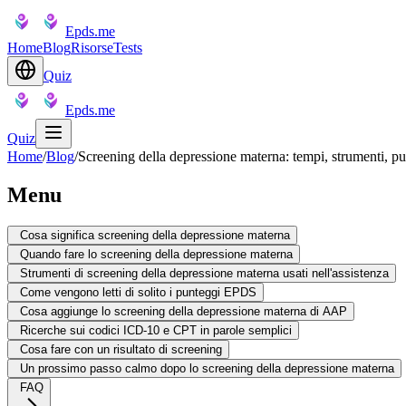
Epds.me
Home
Blog
Risorse
Tests
Quiz
Epds.me
Quiz
Home
/
Blog
/
Screening della depressione materna: tempi, strumenti, pu
Menu
Cosa significa screening della depressione materna
Quando fare lo screening della depressione materna
Strumenti di screening della depressione materna usati nell'assistenza
Come vengono letti di solito i punteggi EPDS
Cosa aggiunge lo screening della depressione materna di AAP
Ricerche sui codici ICD-10 e CPT in parole semplici
Cosa fare con un risultato di screening
Un prossimo passo calmo dopo lo screening della depressione materna
FAQ