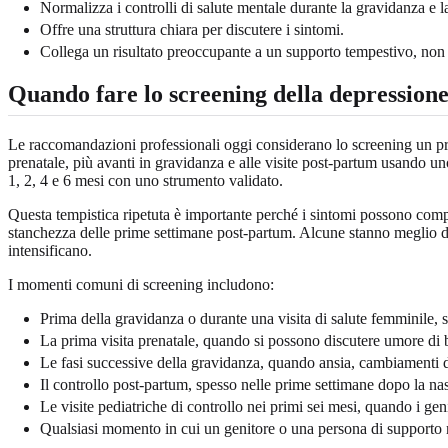
Normalizza i controlli di salute mentale durante la gravidanza e l
Offre una struttura chiara per discutere i sintomi.
Collega un risultato preoccupante a un supporto tempestivo, non
Quando fare lo screening della depression
Le raccomandazioni professionali oggi considerano lo screening un p
prenatale, più avanti in gravidanza e alle visite post-partum usando u
1, 2, 4 e 6 mesi con uno strumento validato.
Questa tempistica ripetuta è importante perché i sintomi possono compa
stanchezza delle prime settimane post-partum. Alcune stanno meglio dop
intensificano.
I momenti comuni di screening includono:
Prima della gravidanza o durante una visita di salute femminile, so
La prima visita prenatale, quando si possono discutere umore di ba
Le fasi successive della gravidanza, quando ansia, cambiamenti 
Il controllo post-partum, spesso nelle prime settimane dopo la nas
Le visite pediatriche di controllo nei primi sei mesi, quando i g
Qualsiasi momento in cui un genitore o una persona di supporto no