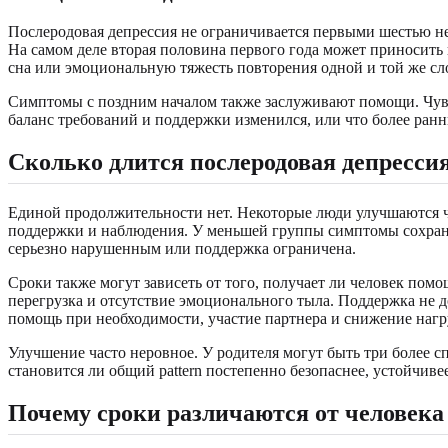
Послеродовая депрессия не ограничивается первыми шестью не
На самом деле вторая половина первого года может приносить 
сна или эмоциональную тяжесть повторения одной и той же с
Симптомы с поздним началом также заслуживают помощи. Чувство
баланс требований и поддержки изменился, или что более ран
Сколько длится послеродовая депресси
Единой продолжительности нет. Некоторые люди улучшаются ч
поддержки и наблюдения. У меньшей группы симптомы сохраняют
серьезно нарушенным или поддержка ограничена.
Сроки также могут зависеть от того, получает ли человек помо
перегрузка и отсутствие эмоционального тыла. Поддержка не 
помощь при необходимости, участие партнера и снижение нагр
Улучшение часто неровное. У родителя могут быть три более сп
становится ли общий pattern постепенно безопаснее, устойчивее
Почему сроки различаются от человека