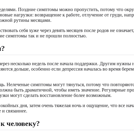
делями. Поздние симптомы можно пропустить, потому что окруж
новые нагрузки: возвращение к работе, отлучение от груди, нап
ложной рутины месяцами.
вать себя хуже через девять месяцев после родов не означает, 
ние симптомы так и не прошли полностью.
я?
ерез несколько недель после начала поддержки. Другим нужны 
ся дольше, особенно если депрессия началась во время беремен
щь. Нелеченые симптомы могут тянуться, потому что повторяются
должна быть драматичной, чтобы иметь значение. Регулярные пр
узки могут сделать восстановление более возможным.
окойных дня, затем очень тяжелая ночь и ощущение, что все нач
 и связаннее.
 к человеку?