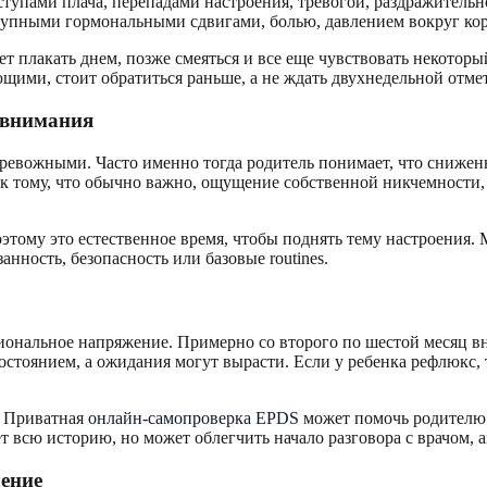
тупами плача, перепадами настроения, тревогой, раздражительно
крупными гормональными сдвигами, болью, давлением вокруг ко
т плакать днем, позже смеяться и все еще чувствовать некотор
ими, стоит обратиться раньше, а не ждать двухнедельной отме
 внимания
ревожными. Часто именно тогда родитель понимает, что снижен
а к тому, что обычно важно, ощущение собственной никчемности
тому это естественное время, чтобы поднять тему настроения. М
нность, безопасность или базовые routines.
ональное напряжение. Примерно со второго по шестой месяц вн
 состоянием, а ожидания могут вырасти. Если у ребенка рефлюкс
. Приватная
онлайн-самопроверка EPDS
может помочь родителю 
ает всю историю, но может облегчить начало разговора с врачом
ение