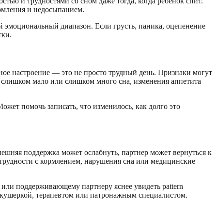
стью и трудностями со сном даже тогда, когда ребенок спит.
рмления и недосыпанием.
ый эмоциональный диапазон. Если грусть, паника, оцепенение
тки.
ное настроение — это не просто трудный день. Признаки могут
, слишком мало или слишком много сна, изменения аппетита
ожет помочь записать, что изменилось, как долго это
ешняя поддержка может ослабнуть, партнер может вернуться к
, трудности с кормлением, нарушения сна или медицинские
или поддерживающему партнеру яснее увидеть pattern
, акушеркой, терапевтом или патронажным специалистом.