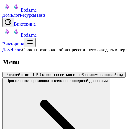
Epds.me
Дом
Блог
Ресурсы
Tests
Викторина
Epds.me
Викторина
Дом
/
Блог
/
Сроки послеродовой депрессии: чего ожидать в перв
Menu
Краткий ответ: PPD может появиться в любое время в первый год
Практическая временная шкала послеродовой депрессии