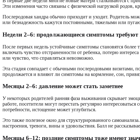
В первые две недели многие новые матери сталкиваются с прис
Эти изменения часто связаны с физической нагрузкой родов, 
Послеродовая хандра обычно приходит и уходит. Родитель може
или безнадежность кажутся постоянными, тяжелыми или пугающ
Недели 2–6: продолжающиеся симптомы требуют
После первых недель устойчивые симптомы становятся более т
включать чувство отстраненности от ребенка, потерю интерес
или чувство, что справляться невозможно.
Эта стадия совпадает с обычными послеродовыми визитами, поэ
продолжается и влияют ли симптомы на кормление, сон, привяза
Месяцы 2–6: давление может стать заметнее
У некоторых родителей ранняя фаза выживания скрывает эмоци
работе, посетители могут перестать регулярно интересоваться
потребности, истощение может углубиться.
Это также полезное окно для структурированного самоанализа
настроения, тревоги, вины и удовольствия. Балл не рассказыв
Месяцы 6–12: поздние симптомы тоже имеют знач