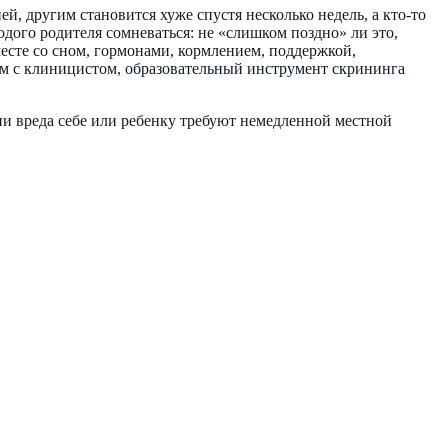
й, другим становится хуже спустя несколько недель, а кто-то
одого родителя сомневаться: не «слишком поздно» ли это,
месте со сном, гормонами, кормлением, поддержкой,
ом с клиницистом,
образовательный инструмент скрининга
ии вреда себе или ребенку требуют немедленной местной