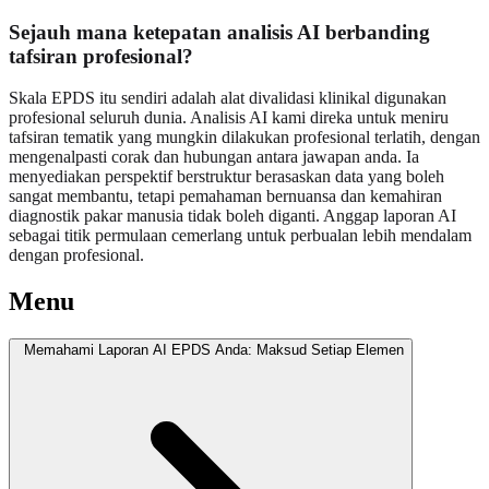
Sejauh mana ketepatan analisis AI berbanding
tafsiran profesional?
Skala EPDS itu sendiri adalah alat divalidasi klinikal digunakan
profesional seluruh dunia. Analisis AI kami direka untuk meniru
tafsiran tematik yang mungkin dilakukan profesional terlatih, dengan
mengenalpasti corak dan hubungan antara jawapan anda. Ia
menyediakan perspektif berstruktur berasaskan data yang boleh
sangat membantu, tetapi pemahaman bernuansa dan kemahiran
diagnostik pakar manusia tidak boleh diganti. Anggap laporan AI
sebagai titik permulaan cemerlang untuk perbualan lebih mendalam
dengan profesional.
Menu
Memahami Laporan AI EPDS Anda: Maksud Setiap Elemen