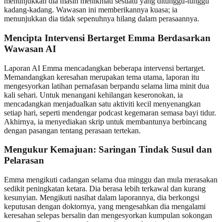
menunjukkan dia masih menikmati sesuatu yang ditunggu-tunggu
kadang-kadang. Wawasan ini memberikannya kuasa; ia
menunjukkan dia tidak sepenuhnya hilang dalam perasaannya.
Mencipta Intervensi Bertarget Emma Berdasarkan
Wawasan AI
Laporan AI Emma mencadangkan beberapa intervensi bertarget.
Memandangkan keresahan merupakan tema utama, laporan itu
mengesyorkan latihan pernafasan berpandu selama lima minit dua
kali sehari. Untuk menangani kehilangan keseronokan, ia
mencadangkan menjadualkan satu aktiviti kecil menyenangkan
setiap hari, seperti mendengar podcast kegemaran semasa bayi tidur.
Akhirnya, ia menyediakan skrip untuk membantunya berbincang
dengan pasangan tentang perasaan tertekan.
Mengukur Kemajuan: Saringan Tindak Susul dan
Pelarasan
Emma mengikuti cadangan selama dua minggu dan mula merasakan
sedikit peningkatan ketara. Dia berasa lebih terkawal dan kurang
kesunyian. Mengikuti nasihat dalam laporannya, dia berkongsi
keputusan dengan doktornya, yang mengesahkan dia mengalami
keresahan selepas bersalin dan mengesyorkan kumpulan sokongan