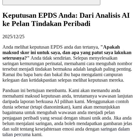
Keputusan EPDS Anda: Dari Analisis AI
ke Pelan Tindakan Peribadi
2025/12/25
Anda melihat keputusan EPDS anda dan tertanya,
"Apakah
maksud skor ini untuk saya, dan apa yang patut saya lakukan
seterusnya?"
Anda tidak sendirian. Selepas menyelesaikan
saringan kemurungan perinatal, memahami cara mengubah nombor
tersebut menjadi tindakan bermakna adalah langkah paling penting.
Ramai ibu bapa baru dan bakal ibu bapa mengalami campuran
kelegaan dan ketidakpastian selepas melihat keputusan mereka.
Panduan ini bertujuan membantu. Kami akan memandu anda
memahami maksud keputusan anda, terutamanya wawasan lanjutan
daripada laporan berkuasa AI pilihan kami. Menggunakan contoh
dunia sebenar (tetapi dianonimkan), kami akan menunjukkan
bagaimana untuk mengubah wawasan anda menjadi pelan
penjagaan peribadi yang sesuai dengan situasi unik anda. Jika anda
belum menjalani saringan, anda boleh mendapatkan gambaran jelas
dan sulit tentang kesejahteraan emosi anda dengan
saringan dalam
talian percuma
kami.