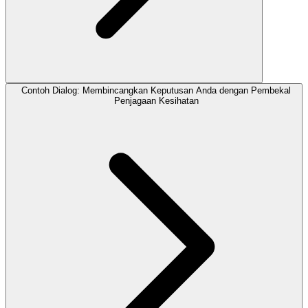
Contoh Dialog: Membincangkan Keputusan Anda dengan Pembekal
Penjagaan Kesihatan