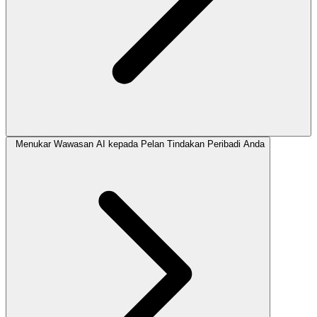
Menukar Wawasan AI kepada Pelan Tindakan Peribadi Anda