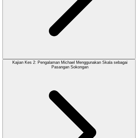
Kajian Kes 2: Pengalaman Michael Menggunakan Skala sebagai
Pasangan Sokongan