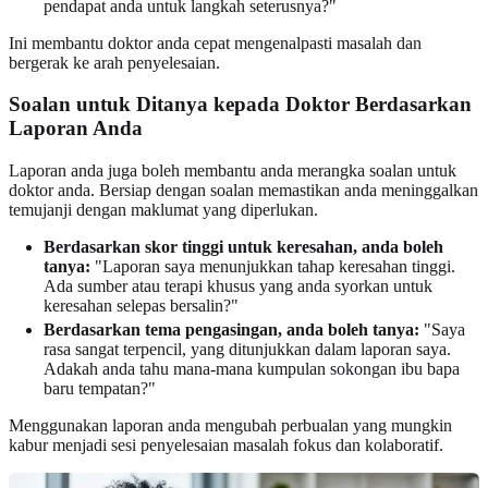
pendapat anda untuk langkah seterusnya?"
Ini membantu doktor anda cepat mengenalpasti masalah dan
bergerak ke arah penyelesaian.
Soalan untuk Ditanya kepada Doktor Berdasarkan
Laporan Anda
Laporan anda juga boleh membantu anda merangka soalan untuk
doktor anda. Bersiap dengan soalan memastikan anda meninggalkan
temujanji dengan maklumat yang diperlukan.
Berdasarkan skor tinggi untuk keresahan, anda boleh
tanya:
"Laporan saya menunjukkan tahap keresahan tinggi.
Ada sumber atau terapi khusus yang anda syorkan untuk
keresahan selepas bersalin?"
Berdasarkan tema pengasingan, anda boleh tanya:
"Saya
rasa sangat terpencil, yang ditunjukkan dalam laporan saya.
Adakah anda tahu mana-mana kumpulan sokongan ibu bapa
baru tempatan?"
Menggunakan laporan anda mengubah perbualan yang mungkin
kabur menjadi sesi penyelesaian masalah fokus dan kolaboratif.