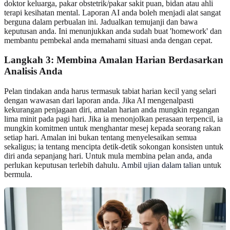
doktor keluarga, pakar obstetrik/pakar sakit puan, bidan atau ahli
terapi kesihatan mental. Laporan AI anda boleh menjadi alat sangat
berguna dalam perbualan ini. Jadualkan temujanji dan bawa
keputusan anda. Ini menunjukkan anda sudah buat 'homework' dan
membantu pembekal anda memahami situasi anda dengan cepat.
Langkah 3: Membina Amalan Harian Berdasarkan
Analisis Anda
Pelan tindakan anda harus termasuk tabiat harian kecil yang selari
dengan wawasan dari laporan anda. Jika AI mengenalpasti
kekurangan penjagaan diri, amalan harian anda mungkin regangan
lima minit pada pagi hari. Jika ia menonjolkan perasaan terpencil, ia
mungkin komitmen untuk menghantar mesej kepada seorang rakan
setiap hari. Amalan ini bukan tentang menyelesaikan semua
sekaligus; ia tentang mencipta detik-detik sokongan konsisten untuk
diri anda sepanjang hari. Untuk mula membina pelan anda, anda
perlukan keputusan terlebih dahulu.
Ambil ujian dalam talian
untuk
bermula.