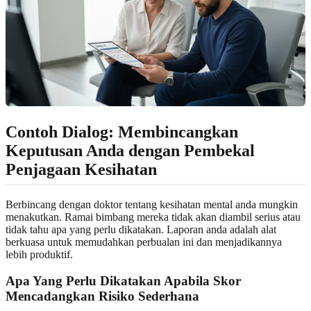
Contoh Dialog: Membincangkan
Keputusan Anda dengan Pembekal
Penjagaan Kesihatan
Berbincang dengan doktor tentang kesihatan mental anda mungkin
menakutkan. Ramai bimbang mereka tidak akan diambil serius atau
tidak tahu apa yang perlu dikatakan. Laporan anda adalah alat
berkuasa untuk memudahkan perbualan ini dan menjadikannya
lebih produktif.
Apa Yang Perlu Dikatakan Apabila Skor
Mencadangkan Risiko Sederhana