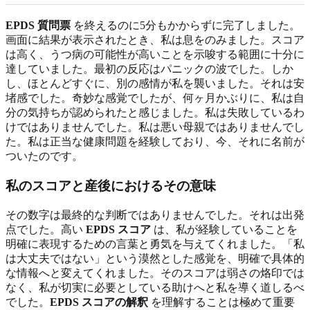
EPDS 質問票
を終えるのに5分もかからずに完了しました。
画面に結果が表示されたとき、私は息をのみました。スコア
は高く、うつ病の可能性が高いことを示唆する範囲に十分に
達していました。最初の反応はパニックの波でした。しか
し、ほとんどすぐに、別の感情が私を襲いました。それは安
堵感でした。奇妙な感覚でしたが、何ヶ月かぶりに、私は自
分の気持ちが認められたと感じました。私は失敗しているわ
けではありませんでした。私は悪い母親ではありませんでし
た。私は正当な健康問題を経験しており、今、それに名前が
ついたのです。
私のスコアと産後におけるその意味
その数字は最終的な判断ではありませんでした。それは出発
点でした。高い
EPDS スコア
は、私が経験していることを
明確に表現するための言葉と勇気を与えてくれました。「私
は大丈夫ではない」という漠然とした感覚を、明確で具体的
な情報へと変えてくれました。そのスコアは弱さの烙印では
なく、私が切実に必要としている助けへと私を導く道しるべ
でした。
EPDS スコアの解釈
を理解することは極めて重要