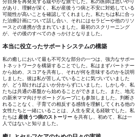
分自身を再発見する緩やかな旅でした。私の医師は思いやり
があり、理解が深く、私が産後うつ病と不安に対処している
可能性が高いことを確認してくれました。私たちは私に合っ
た治療計画について話し合い、それにはセラピーや他のリソ
ースとの連携が含まれていました。最初のスクリーニング
が、その後のすべてのきっかけとなりました。
本当に役立ったサポートシステムの構築
私の癒しにおいて最も不可欠な部分の一つは、強力なサポー
トネットワークを構築することでした。私はまずパートナー
から始め、スコアを共有し、それが何を意味するのかを説明
しました。彼は私が苦しんでいることに気づいていました
が、どう助ければよいか分からずにいました。しかし今、私
たちは共通の基盤から始めることができました。また、地元
の新米ママ向けサポートグループにも参加しました。判断さ
れることなく、子育ての相反する感情を理解してくれる他の
女性たちと一緒にいることは、人生を変える経験でした。私
たちは
産後うつ病のストーリー
を共有し、初めて、私は一
人ではないと知りました。
癒しとセルフケアのための日々の実践