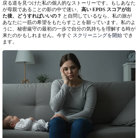
戻る道を見つけた私の個人的なストーリーです。もしあなた
が母親であることの影の中で迷い、
高い EPDS スコアが出
た後、どうすればいいの？
と自問しているなら、私の旅が
あなたに一筋の希望をもたらすことを願っています。私のよ
うに、秘密厳守の最初の一歩で自分の気持ちを理解する時が
来たのかもしれません。今すぐ
スクリーニングを開始
でき
ます。