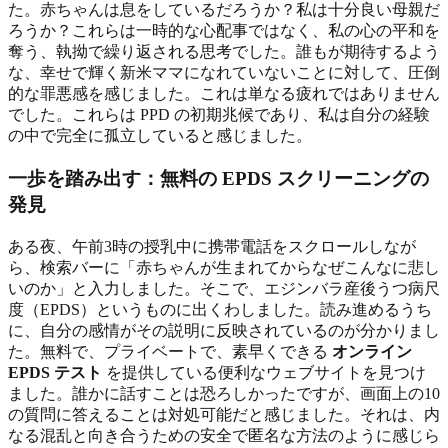
た。赤ちゃんは息をしているだろうか？私は十分良い母親だ
ろうか？これらは一時的な心配事ではなく、私の心の平和を
奪う、執拗で繰り返される思考でした。誰もが期待するよう
な、幸せで輝く新米ママになれていないことに対して、圧倒
的な罪悪感を感じました。これは単なる疲れではありません
でした。これらは PPD の初期兆候であり、私は自分の経験
の中で完全に孤立していると感じました。
一歩を踏み出す：無料の EPDS スクリーニングの
発見
ある夜、午前3時の授乳中に携帯電話をスクロールしなが
ら、検索バーに「赤ちゃんが生まれてからなぜこんなに悲し
いのか」と入力しました。そこで、エジンバラ産後うつ病尺
度（EPDS）というものに出くわしました。読み進めるうち
に、自分の感情がその説明に反映されているのが分かりまし
た。無料で、プライベートで、素早くできる
オンライン
EPDS テスト
を提供している便利なウェブサイトを見つけ
ました。誰かに話すことは恐ろしかったですが、画面上の10
の質問に答えることは対処可能だと感じました。それは、内
なる混乱と向き合うための安全で匿名な方法のように感じら