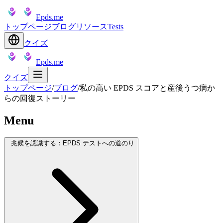
Epds.me
トップページ
ブログ
リソース
Tests
クイズ
Epds.me
クイズ
トップページ
/
ブログ
/
私の高い EPDS スコアと産後うつ病か
らの回復ストーリー
Menu
兆候を認識する：EPDS テストへの道のり