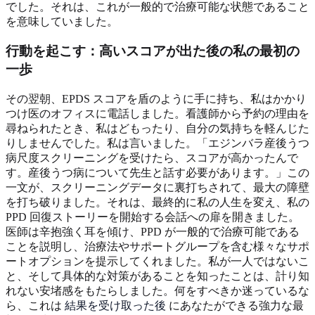
でした。それは、これが一般的で治療可能な状態であること
を意味していました。
行動を起こす：高いスコアが出た後の私の最初の
一歩
その翌朝、EPDS スコアを盾のように手に持ち、私はかかり
つけ医のオフィスに電話しました。看護師から予約の理由を
尋ねられたとき、私はどもったり、自分の気持ちを軽んじた
りしませんでした。私は言いました。「エジンバラ産後うつ
病尺度スクリーニングを受けたら、スコアが高かったんで
す。産後うつ病について先生と話す必要があります。」この
一文が、スクリーニングデータに裏打ちされて、最大の障壁
を打ち破りました。それは、最終的に私の人生を変え、私の
PPD 回復ストーリーを開始する会話への扉を開きました。
医師は辛抱強く耳を傾け、PPD が一般的で治療可能である
ことを説明し、治療法やサポートグループを含む様々なサポ
ートオプションを提示してくれました。私が一人ではないこ
と、そして具体的な対策があることを知ったことは、計り知
れない安堵感をもたらしました。何をすべきか迷っているな
ら、これは
結果を受け取った後
にあなたができる強力な最