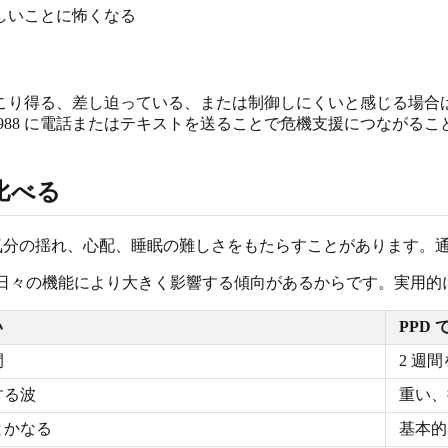
しいことに怖くなる
こり得る、差し迫っている、または制御しにくいと感じる場合
988 に電話またはテキストを送ることで危機支援につながる
で比べる
すさ、気分の揺れ、心配、睡眠の難しさをもたらすことがあります。通
は日々の機能により大きく影響する傾向があるからです。実用
い
PPD
間
2 週
する波
重い、
とかなる
基本的