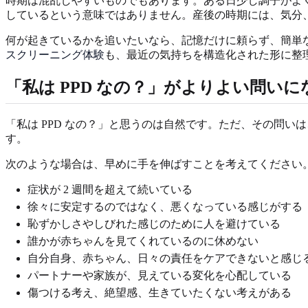
時期は混乱しやすいものでもあります。ある日少し調子がよ
しているという意味ではありません。産後の時期には、気分
何が起きているかを追いたいなら、記憶だけに頼らず、簡単な
スクリーニング体験
も、最近の気持ちを構造化された形に整
「私は PPD なの？」がよりよい問い
「私は PPD なの？」と思うのは自然です。ただ、その問
す。
次のような場合は、早めに手を伸ばすことを考えてください
症状が 2 週間を超えて続いている
徐々に安定するのではなく、悪くなっている感じがする
恥ずかしさやしびれた感じのために人を避けている
誰かが赤ちゃんを見てくれているのに休めない
自分自身、赤ちゃん、日々の責任をケアできないと感じ
パートナーや家族が、見えている変化を心配している
傷つける考え、絶望感、生きていたくない考えがある