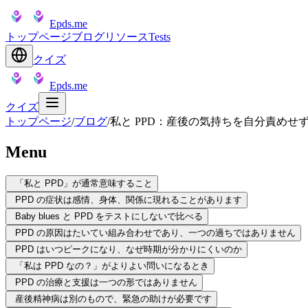
Epds.me
トップページ
ブログ
リソース
Tests
クイズ
Epds.me
クイズ
トップページ
/
ブログ
/
私と PPD：産後の気持ちを自分責めせ
Menu
「私と PPD」が通常意味すること
PPD の症状は感情、身体、関係に現れることがあります
Baby blues と PPD をテストにしないで比べる
PPD の原因はたいてい組み合わせであり、一つの過ちではありません
PPD はいつピークになり、なぜ時期が分かりにくいのか
「私は PPD なの？」がよりよい問いになるとき
PPD の治療と支援は一つの形ではありません
産後精神病は別のもので、緊急の助けが必要です