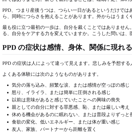
PPD、つまり産後うつは、つらい一日があるというだけで
ら、同時につらさを抱えることがあります。外からはうまく
最も役に立つ最初の一歩は、自分を裁くことではありません
る、自分をケアする力を変えていますか。こうした問いは、
PPD の症状は感情、身体、関係に現れ
PPD の症状は人によって違って見えます。悲しみを予想す
よくある体験には次のようなものがあります。
気分の落ち込み、頻繁な涙、または感情が空っぽの感じ
怒り、イライラ、または簡単に圧倒される感じ
以前は意味があると感じていたことへの興味の喪失
親としての自分に対する罪悪感、恥、または厳しい考え
休める機会があるのに眠れない、または普段よりずっと
食欲の変化、低いエネルギー、または体が重い感じ
友人、家族、パートナーから距離を置く