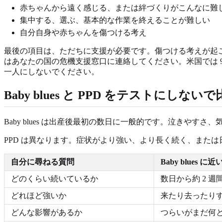
赤ちゃんから遠く感じる、または絆づくりがこんなに難
集中する、選ぶ、基本的な作業を終えることが難しい
自分自身や赤ちゃんを傷つける考え
最後の項目は、ただちに支援が必要です。傷つける考えが起
はあなたの国の危機支援窓口に連絡してください。米国では 
一人にしないでください。
Baby blues と PPD をテストにしない
Baby blues は出産後最初の数日に一般的です。泣きや
PPD は異なります。症状がより強い、より長く続く、また
自分に尋ねる質問
Baby blues に近
どのくらい続いているか
数日から約 2 週
どれほど強いか
来たり去ったり
どんな影響があるか
つらいがまだ何