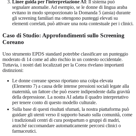
Linee guida per l'interpretazione AI
: Il sistema può
segnalare anomalie. Ad esempio, se le donne di lingua araba
evitano in modo sproporzionato la Domanda 5 (ansia) durante
gli screening familiari ma ottengono punteggi elevati su
elementi correlati, può attivare una nota contestuale per i clinici.
Caso di Studio: Approfondimenti sullo Screening
Coreano
Uno strumento EPDS standard potrebbe classificare un punteggio
moderato di 14 come ad alto rischio in un contesto occidentale.
Tuttavia, i nostri dati localizzati per la Corea rivelano importanti
distinzioni:
Le donne coreane spesso riportano una colpa elevata
(Elemento 7) a causa delle intense pressioni sociali legate alla
maternità, un fattore che può essere indipendente dalla gravità
della depressione. La nostra AI adatta il quadro interpretativo
per tenere conto di questo modello culturale.
Sulla base di questi risultati sfumati, la nostra piattaforma può
guidare gli utenti verso il supporto basato sulla comunità, come
i tradizionali centri di cura postpartum o gruppi di madri,
anziché raccomandare automaticamente percorsi clinici o
farmaceutici.