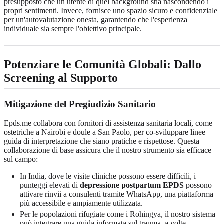
presupposto che un utente di quel background stia nascondendo i
propri sentimenti. Invece, fornisce uno spazio sicuro e confidenziale
per un'autovalutazione onesta, garantendo che l'esperienza
individuale sia sempre l'obiettivo principale.
Potenziare le Comunità Globali: Dallo
Screening al Supporto
Mitigazione del Pregiudizio Sanitario
Epds.me collabora con fornitori di assistenza sanitaria locali, come
ostetriche a Nairobi e doule a San Paolo, per co-sviluppare linee
guida di interpretazione che siano pratiche e rispettose. Questa
collaborazione di base assicura che il nostro strumento sia efficace
sul campo:
In India, dove le visite cliniche possono essere difficili, i
punteggi elevati di
depressione postpartum EPDS
possono
attivare rinvii a consulenti tramite WhatsApp, una piattaforma
più accessibile e ampiamente utilizzata.
Per le popolazioni rifugiate come i Rohingya, il nostro sistema
può integrare una guida informata sul trauma, a volte