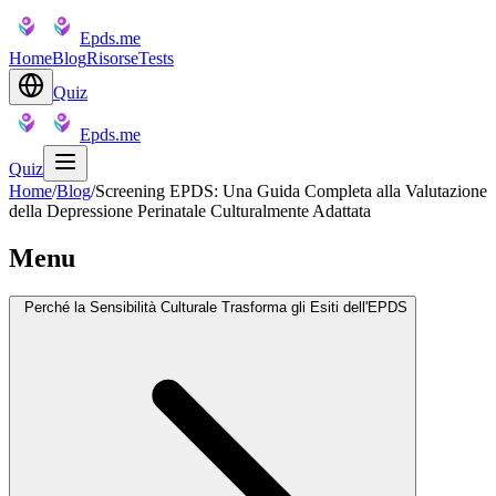
Epds.me
Home
Blog
Risorse
Tests
Quiz
Epds.me
Quiz
Home
/
Blog
/
Screening EPDS: Una Guida Completa alla Valutazione
della Depressione Perinatale Culturalmente Adattata
Menu
Perché la Sensibilità Culturale Trasforma gli Esiti dell'EPDS