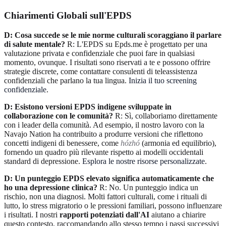
Chiarimenti Globali sull'EPDS
D: Cosa succede se le mie norme culturali scoraggiano il parlare
di salute mentale?
R: L'EPDS su Epds.me è progettato per una
valutazione privata e confidenziale che puoi fare in qualsiasi
momento, ovunque. I risultati sono riservati a te e possono offrire
strategie discrete, come contattare consulenti di teleassistenza
confidenziali che parlano la tua lingua.
Inizia il tuo screening
confidenziale
.
D: Esistono versioni EPDS indigene sviluppate in
collaborazione con le comunità?
R: Sì, collaboriamo direttamente
con i leader della comunità. Ad esempio, il nostro lavoro con la
Navajo Nation ha contribuito a produrre versioni che riflettono
concetti indigeni di benessere, come
hózhó
(armonia ed equilibrio),
fornendo un quadro più rilevante rispetto ai modelli occidentali
standard di depressione.
Esplora le nostre risorse personalizzate
.
D: Un punteggio EPDS elevato significa automaticamente che
ho una depressione clinica?
R: No. Un punteggio indica un
rischio, non una diagnosi. Molti fattori culturali, come i rituali di
lutto, lo stress migratorio o le pressioni familiari, possono influenzare
i risultati. I nostri
rapporti potenziati dall'AI
aiutano a chiarire
questo contesto, raccomandando allo stesso tempo i passi successivi