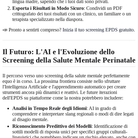
lingua madre, sapendo che i tuoi dati sono privati.
Esporta i Risultati in Modo Sicuro
: Condividi un PDF
crittografato dei tuoi risultati con un clinico, un familiare o un
terapista specializzato nella diaspora.
📣 Pronto a sentirti compreso?
Inizia il tuo screening EPDS gratuito
.
Il Futuro: L'AI e l'Evoluzione dello
Screening della Salute Mentale Perinatale
Il percorso verso uno screening della salute mentale perfettamente
equo è in corso. La prossima frontiera consiste nello sfruttare
l'Intelligenza Artificiale e l'apprendimento automatico per creare
strumenti ancora più dinamici e reattivi. Le future iterazioni
dell'EPDS su piattaforme come la nostra potrebbero includere:
Analisi in Tempo Reale degli Idiomi
: AI in grado di
comprendere e interpretare slang regionali o modi di dire legati
al disagio mentale.
Riconoscimento Predittivo dei Modelli
: Identificazione di
sottili modelli di risposta unici per specifici gruppi culturali-
linguistici che potrebbero indicare un rischio elevato, anche con