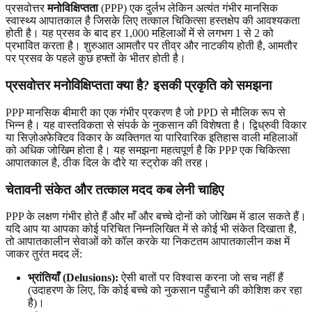
प्रसवोत्तर
मनोविक्षिप्तता
(PPP) एक दुर्लभ लेकिन अत्यंत गंभीर मानसिक
स्वास्थ्य आपातकाल है जिसके लिए तत्काल चिकित्सा हस्तक्षेप की आवश्यकता
होती है। यह प्रसव के बाद हर 1,000 महिलाओं में से लगभग 1 से 2 को
प्रभावित करता है। शुरुआत आमतौर पर तीव्र और नाटकीय होती है, आमतौर
पर प्रसव के पहले कुछ हफ्तों के भीतर होती है।
प्रसवोत्तर मनोविक्षिप्तता क्या है? इसकी प्रकृति को समझना
PPP मानसिक बीमारी का एक गंभीर प्रकरण है जो PPD से मौलिक रूप से
भिन्न है। यह वास्तविकता से संपर्क के नुकसान की विशेषता है। द्विध्रुवी विकार
या सिज़ोअफेक्टिव विकार के व्यक्तिगत या पारिवारिक इतिहास वाली महिलाओं
को अधिक जोखिम होता है। यह समझना महत्वपूर्ण है कि PPP एक चिकित्सा
आपातकाल है, ठीक दिल के दौरे या स्ट्रोक की तरह।
चेतावनी संकेत और तत्काल मदद कब लेनी चाहिए
PPP के लक्षण गंभीर होते हैं और माँ और बच्चे दोनों को जोखिम में डाल सकते हैं।
यदि आप या आपका कोई परिचित निम्नलिखित में से कोई भी संकेत दिखाता है,
तो आपातकालीन सेवाओं को कॉल करके या निकटतम आपातकालीन कक्ष में
जाकर तुरंत मदद लें:
भ्रांतियाँ (Delusions):
ऐसी बातों पर विश्वास करना जो सच नहीं हैं
(उदाहरण के लिए, कि कोई बच्चे को नुकसान पहुँचाने की कोशिश कर रहा
है)।