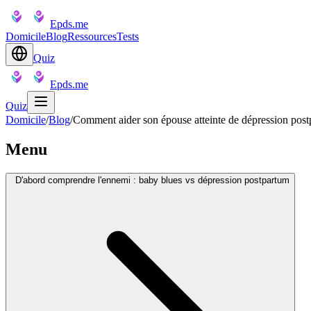
Epds.me
Domicile
Blog
Ressources
Tests
Quiz
Epds.me
Quiz
Domicile
/
Blog
/
Comment aider son épouse atteinte de dépression postp
Menu
D'abord comprendre l'ennemi : baby blues vs dépression postpartum