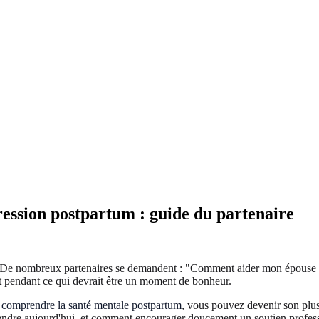
ession postpartum : guide du partenaire
. De nombreux partenaires se demandent : "Comment aider mon épouse sou
t pendant ce qui devrait être un moment de bonheur.
à
comprendre la santé mentale postpartum
, vous pouvez devenir son plus
prendre aujourd'hui, et comment encourager doucement un soutien profes