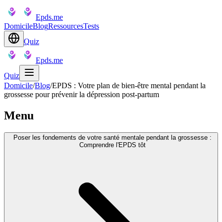
Epds.me
Domicile
Blog
Ressources
Tests
Quiz
Epds.me
Quiz
Domicile
/
Blog
/
EPDS : Votre plan de bien-être mental pendant la
grossesse pour prévenir la dépression post-partum
Menu
Poser les fondements de votre santé mentale pendant la grossesse :
Comprendre l'EPDS tôt