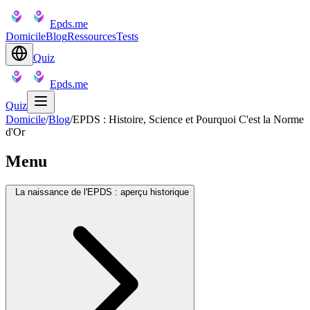
Epds.me
Domicile
Blog
Ressources
Tests
Quiz
Epds.me
Quiz
Domicile
/
Blog
/
EPDS : Histoire, Science et Pourquoi C'est la Norme
d'Or
Menu
La naissance de l'EPDS : aperçu historique