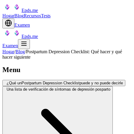
Epds.me
Hogar
Blog
Recursos
Tests
Examen
Epds.me
Examen
Hogar
/
Blog
/
Postpartum Depression Checklist: Qué hacer y qué
hacer siguiente
Menu
¿Qué unPostpartum Depression Checklistpuede y no puede decirle
Una lista de verificación de síntomas de depresión posparto