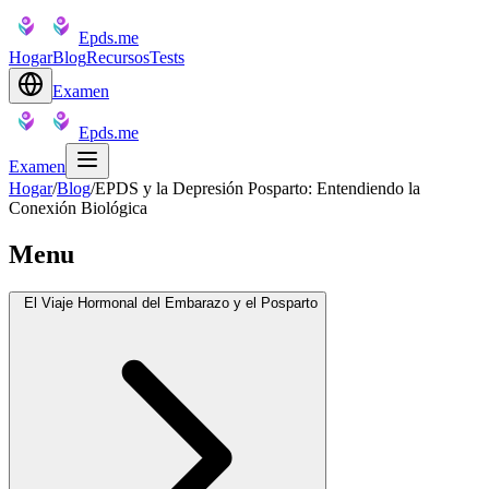
Epds.me
Hogar
Blog
Recursos
Tests
Examen
Epds.me
Examen
Hogar
/
Blog
/
EPDS y la Depresión Posparto: Entendiendo la
Conexión Biológica
Menu
El Viaje Hormonal del Embarazo y el Posparto