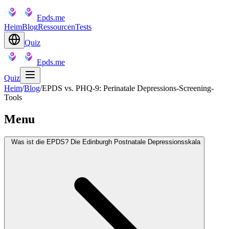
Epds.me
Heim
Blog
Ressourcen
Tests
Quiz
Epds.me
Quiz
Heim
/
Blog
/
EPDS vs. PHQ-9: Perinatale Depressions-Screening-
Tools
Menu
Was ist die EPDS? Die Edinburgh Postnatale Depressionsskala