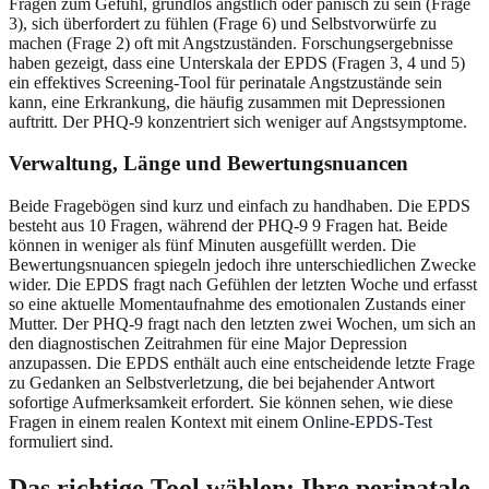
Fragen zum Gefühl, grundlos ängstlich oder panisch zu sein (Frage
3), sich überfordert zu fühlen (Frage 6) und Selbstvorwürfe zu
machen (Frage 2) oft mit Angstzuständen. Forschungsergebnisse
haben gezeigt, dass eine Unterskala der EPDS (Fragen 3, 4 und 5)
ein effektives Screening-Tool für perinatale Angstzustände sein
kann, eine Erkrankung, die häufig zusammen mit Depressionen
auftritt. Der PHQ-9 konzentriert sich weniger auf Angstsymptome.
Verwaltung, Länge und Bewertungsnuancen
Beide Fragebögen sind kurz und einfach zu handhaben. Die EPDS
besteht aus 10 Fragen, während der PHQ-9 9 Fragen hat. Beide
können in weniger als fünf Minuten ausgefüllt werden. Die
Bewertungsnuancen spiegeln jedoch ihre unterschiedlichen Zwecke
wider. Die EPDS fragt nach Gefühlen der letzten Woche und erfasst
so eine aktuelle Momentaufnahme des emotionalen Zustands einer
Mutter. Der PHQ-9 fragt nach den letzten zwei Wochen, um sich an
den diagnostischen Zeitrahmen für eine Major Depression
anzupassen. Die EPDS enthält auch eine entscheidende letzte Frage
zu Gedanken an Selbstverletzung, die bei bejahender Antwort
sofortige Aufmerksamkeit erfordert. Sie können sehen, wie diese
Fragen in einem realen Kontext mit einem
Online-EPDS-Test
formuliert sind.
Das richtige Tool wählen: Ihre perinatale