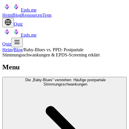
Epds.me
Heim
Blog
Ressourcen
Tests
Quiz
Epds.me
Quiz
Heim
/
Blog
/
Baby-Blues vs. PPD: Postpartale
Stimmungsschwankungen & EPDS-Screening erklärt
Menu
Die „Baby-Blues“ verstehen: Häufige postpartale
Stimmungsschwankungen