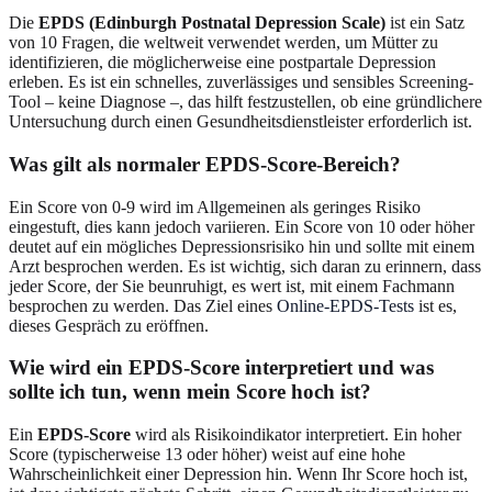
Die
EPDS (Edinburgh Postnatal Depression Scale)
ist ein Satz
von 10 Fragen, die weltweit verwendet werden, um Mütter zu
identifizieren, die möglicherweise eine postpartale Depression
erleben. Es ist ein schnelles, zuverlässiges und sensibles Screening-
Tool – keine Diagnose –, das hilft festzustellen, ob eine gründlichere
Untersuchung durch einen Gesundheitsdienstleister erforderlich ist.
Was gilt als normaler EPDS-Score-Bereich?
Ein Score von 0-9 wird im Allgemeinen als geringes Risiko
eingestuft, dies kann jedoch variieren. Ein Score von 10 oder höher
deutet auf ein mögliches Depressionsrisiko hin und sollte mit einem
Arzt besprochen werden. Es ist wichtig, sich daran zu erinnern, dass
jeder Score, der Sie beunruhigt, es wert ist, mit einem Fachmann
besprochen zu werden. Das Ziel eines
Online-EPDS-Tests
ist es,
dieses Gespräch zu eröffnen.
Wie wird ein EPDS-Score interpretiert und was
sollte ich tun, wenn mein Score hoch ist?
Ein
EPDS-Score
wird als Risikoindikator interpretiert. Ein hoher
Score (typischerweise 13 oder höher) weist auf eine hohe
Wahrscheinlichkeit einer Depression hin. Wenn Ihr Score hoch ist,